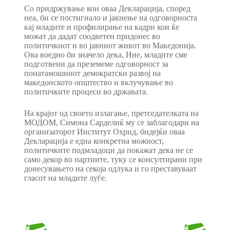
Со придржување кон оваа Декларација, според
неа, би се постигнало и јакнење на одговорноста
кај младите и профилирање на кадри кои ќе
можат да дадат соодветен придонес во
политичкиот и во јавниот живот во Македонија.
Ова воедно би значело дека, Ние, младите сме
подготвени да преземеме одговорност за
понатамошниот демократски развој на
македонското општество и вклучување во
политичките процеси во државата.
На крајот од своето излагање, претседателката на
МОДОМ, Симона Сарделиќ му се заблагодари на
организаторот Институт Охрид, бидејќи оваа
Декларација е една конкретна можност,
политичките подмладоци да покажат дека не се
само декор во партиите, туку се консултирани при
донесувањето на секоја одлука и го преставуваат
гласот на младите луѓе.