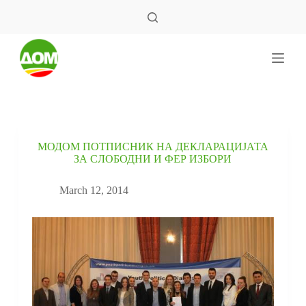
S
k
i
p
t
o
c
o
n
t
e
МОДОМ ПОТПИСНИК НА ДЕКЛАРАЦИЈАТА
n
ЗА СЛОБОДНИ И ФЕР ИЗБОРИ
t
March 12, 2014