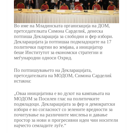
Во име на Младинската организација на ДОМ,
претседателката Симона Сарделиќ, денеска
потпиша Декларација за слободни и фер избори.
Декларацијата ја потпишаа подмладоците на 17
политички партии во земјава, а иницијатор
беше Институтот за економски стратегии и
меѓународни односи Охрид.
По потпишувањето на Декларацијата,
претседателката на МОДОМ, Симона Сарделиќ
истакна:
„Оваа иницијатива е во духот на кампањата на
МОДОМ за Посилен глас на политичките
подмладоци. Декларацијата за фер и демократски
избори е во согласност со зелените вредности за
почитување на различните мислења и давање
простор за нови и прогресивни идеи чии носители
најчесто семладите луѓе.“