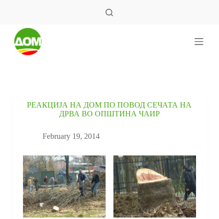
S
k
i
p
t
o
c
o
n
t
e
РЕАКЦИЈА НА ДОМ ПО ПОВОД СЕЧАТА НА
n
ДРВА ВО ОПШТИНА ЧАИР
t
February 19, 2014