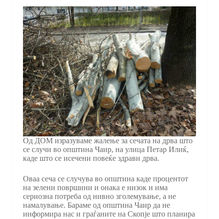
Од ДОМ изразуваме жалење за сечата на дрва што
се случи во општина Чаир, на улица Петар Илиќ,
каде што се исечени повеќе здрави дрва.
Оваа сеча се случува во општина каде процентот
на зелени површини и онака е низок и има
сериозна потреба од нивно зголемување, а не
намалување. Бараме од општина Чаир да не
информира нас и граѓаните на Скопје што планира