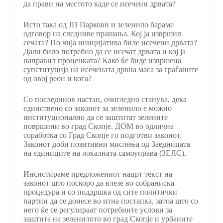
да прави на местото каде се исечени дрвата?
Исто така од ЈП Паркови и зеленило бараме
одговор на следниве прашања. Кој ја извршил
сечата? По чија иницијатива биле исечени дрвата?
Дали било потребно да се исечат дрвата и кој ја
направил проценката? Како ќе биде извршена
супституција на исечената дрвна маса за граѓаните
од овој реон и кога?
Со последниов настан, очигледно станува, дека
единствено со законот за зеленило е можно
институционално да се заштитат зелените
површини во град Скопје. ДОМ во одлична
соработка со Град Скопје го подготви законот.
Законот доби позитивни мислења од Заедницата
на единиците на локалната самоуправа (ЗЕЛС).
Инсистираме предложениот нацрт текст на
законот што поскоро да влезе во собраниска
процедура и со поддршка од сите политички
партии да се донесе во итна постапка, затоа што со
него ќе се регулираат потребните услови за
заштита на зеленилото во град Скопје и урбаните