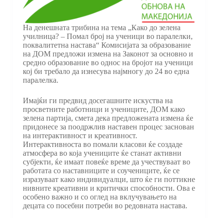
На денешната трибина на тема „Како до зелена
училница? – Помал број на ученици во паралелки,
поквалитетна настава“ Комисијата за образование
на ДОМ предложи измена на Законот за основно и
средно образование во однос на бројот на ученици
кој би требало да изнесува најмногу до 24 во една
паралелка.
Имајќи ги предвид досегашните искуства на
просветните работници и учениците, ДОМ како
зелена партија, смета дека предложената измена ќе
придонесе за поодржлив наставен процес заснован
на интерактивност и креативност.
Интерактивноста во помали класови ќе создаде
атмосфера во која учениците ќе станат активни
субјекти, ќе имаат повеќе време да учествуваат во
работата со наставниците и соучениците, ќе се
изразуваат како индивидуалци, што ќе ги поттикне
нивните креативни и критички способности. Ова е
особено важно и со оглед на вклучувањето на
децата со посебни потреби во редовната настава.