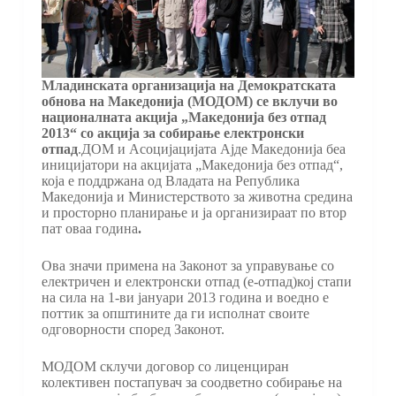
Младинската организација на Демократската
обнова на Македонија (МОДОМ) се вклучи во
националната акција „Македонија без отпад
2013“ со акција за собирање електронски
отпад
.ДОМ и Асоцијацијата Ајде Македонија беа
иницијатори на акцијата „Македонија без отпад“,
која е поддржана од Владата на Република
Македонија и Министерството за животна средина
и просторно планирање и ја организираат по втор
пат оваа година
.
Ова значи примена на Законот за управување со
електричен и електронски отпад (е-отпад)кој стапи
на сила на 1-ви јануари 2013 година и воедно е
поттик за општините да ги исполнат своите
одговорности според Законот.
МОДОМ склучи договор со лиценциран
колективен постапувач за соодветно собирање на