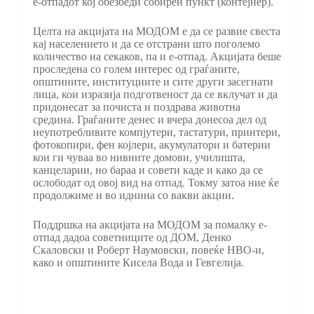
е-отпадот кој обезбеди собирен пункт (контејнер).
Целта на акцијата на МОДОМ е да се развие свеста
кај населението и да се отстрани што поголемо
количество на секаков, па и е-отпад. Акцијата беше
проследена со голем интерес од граѓаните,
општините, институциите и сите други засегнати
лица, кои изразија подготвеност да се вклучат и да
придонесат за почиста и поздрава животна
средина. Граѓаните денес и вчера донесоа дел од
неупотребливите компјутери, тастатури, принтери,
фотокопири, фен којлери, акумулатори и батерии
кои ги чуваа во нивните домови, училишта,
канцеларии, но бараа и совети каде и како да се
ослободат од овој вид на отпад. Токму затоа ние ќе
продолжиме и во иднина со вакви акции.
Поддршка на акцијата на МОДОМ за помалку е-
отпад дадоа советниците од ДОМ, Денко
Скаловски и Роберт Наумовски, повеќе НВО-и,
како и општините Кисела Вода и Гевгелија.