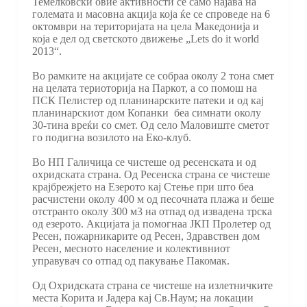
Темелковски овие активности се само најава на
големата и масовна акција која ќе се спроведе на 6
октомври на територијата на цела Македонија и
која е дел од светското движење „Lets do it world
2013“.
Во рамките на акцијате се собраа околу 2 тона смет
на целата териоторија на Паркот, а со помош на
ПСК Пелистер од планинарските патеки и од кај
планинарскиот дом Копанки беа симнати околу
30-тина вреќи со смет. Од село Маловиште сметот
го подигна возилото на Еко-клуб.
Во НП Галичица се чистеше од ресенската и од
охридската страна. Од Ресенска страна се чистеше
крајбрежјето на Езерото кај Стење при што беа
расчистени околу 400 м од песочната плажа и беше
отстранто околу 300 м3 на отпад од извадена трска
од езерото. Акцијата ја помогнаа ЈКП Пролетер од
Ресен, пожарникарите од Ресен, Здравствен дом
Ресен, месното население и колективниот
управувач со отпад од пакување Пакомак.
Од Охридската страна се чистеше на излетничките
места Коритa и Јадера кај Св.Наум; на локации