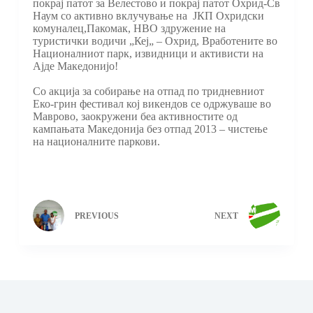
покрај патот за Велестово и покрај патот Охрид-Св
Наум со активно вклучување на ЈКП Охридски
комуналец,Пакомак, НВО здружение на
туристички водичи „Кеј„ – Охрид, Вработените во
Националниот парк, извидници и активисти на
Ајде Македонијо!
Со акција за собирање на отпад по тридневниот
Еко-грин фестивал кој викендов се одржуваше во
Маврово, заокружени беа активностите од
кампањата Македонија без отпад 2013 – чистење
на националните паркови.
PREVIOUS
NEXT