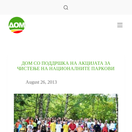
S
k
i
p
t
o
c
o
n
t
e
ДОМ СО ПОДДРШКА НА АКЦИЈАТА ЗА
n
ЧИСТЕЊЕ НА НАЦИОНАЛНИТЕ ПАРКОВИ
t
August 26, 2013