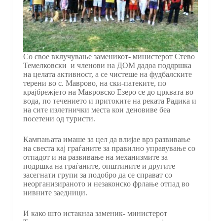
Со свое вклучување заменикот- министерот Стево
Темелковски и членови на ДОМ дадоа поддршка
на целата активност, а се чистеше на фудбалските
терени во с. Маврово, на ски-патеките, по
крајбрежјето на Мавровско Езеро се до црквата во
вода, по течението и притоките на реката Радика и
на сите излетнички места кои деновиве беа
посетени од туристи.
Кампањата имаше за цел да влијае врз развивање
на свеста кај граѓаните за правилно управување со
отпадот и на развивање на механизмите за
подршка на граѓаните, општините и другите
засегнати групи за подобро да се справат со
неорганизираното и незаконско фрлање отпад во
нивните заедници.
И како што истакнаа заменик- министерот