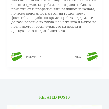
јакнење на жените 2020, каде акцентот е ставен на
она што државата треба да го направи за баланс на
приватниот и професионалниот живот на жената,
полесен пристап до пазарот на трудот преку
флексибилно работно време и работа од дома, се
до рамноправно вклучување на жената и мажот во
подигањето и воспитувањето на децата и
одржувањето на домаќинството.
PREVIOUS
NEXT
RELATED POSTS