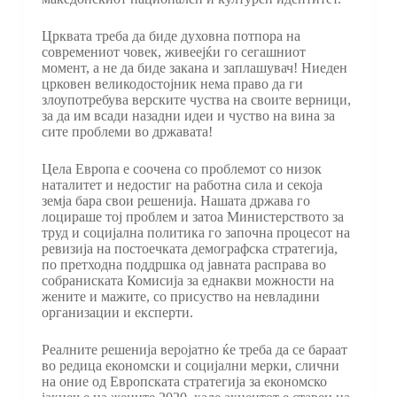
Црквата треба да биде духовна потпора на
современиот човек, живеејќи го сегашниот
момент, а не да биде закана и заплашувач! Ниеден
црковен великодостојник нема право да ги
злоупотребува верските чуства на своите верници,
за да им всади назадни идеи и чуство на вина за
сите проблеми во државата!
Цела Европа е соочена со проблемот со низок
наталитет и недостиг на работна сила и секоја
земја бара свои решенија. Нашата држава го
лоцираше тој проблем и затоа Министерството за
труд и социјална политика го започна процесот на
ревизија на постоечката демографска стратегија,
по претходна поддршка од јавната расправа во
собраниската Комисија за еднакви можности на
жените и мажите, со присуство на невладини
организации и експерти.
Реалните решенија веројатно ќе треба да се бараат
во редица економски и социјални мерки, слични
на оние од Европската стратегија за економско