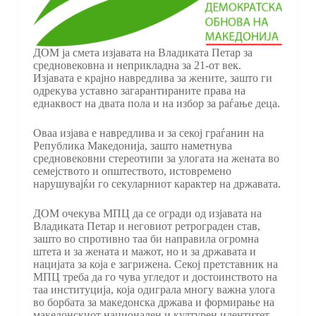
ДОМ ја смета изјавата на Владиката Петар за
средновековна и неприкладна за 21-от век.
Изјавата е крајно навредлива за жените, зашто ги
одрекува уставно загарантираните права на
еднаквост на двата пола и на избор за раѓање деца.
Оваа изјава е навредлива и за секој граѓанин на
Република Македонија, зашто наметнува
средновековни стереотипи за улогата на жената во
семејството и општеството, истовремено
нарушувајќи го секуларниот карактер на државата.
ДОМ очекува МПЦ да се огради од изјавата на
Владиката Петар и неговиот ретрограден став,
зашто во спротивно таа би направила огромна
штета и за жената и мажот, но и за државата и
нацијата за која е загрижена. Секој претставник на
МПЦ треба да го чува угледот и достоинството на
таа институција, која одиграла многу важна улога
во борбата за македонска држава и формирање на
македонскиот национален и културен идентитет.