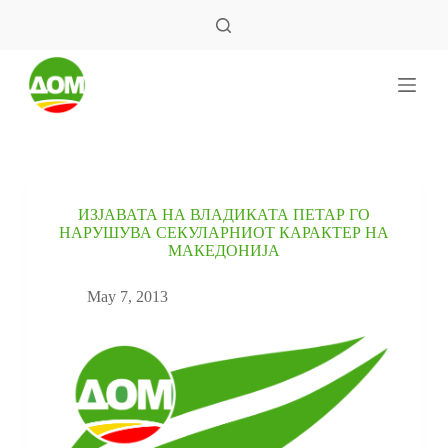
S
k
i
p
t
o
c
o
n
t
e
ИЗЈАВАТА НА ВЛАДИКАТА ПЕТАР ГО
n
НАРУШУВА СЕКУЛАРНИОТ КАРАКТЕР НА
t
МАКЕДОНИЈА
May 7, 2013