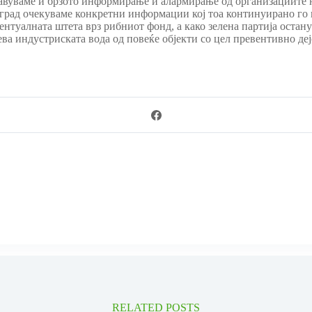
дравуваме и брзото информирање и алармирање од организациите н
 град очекуваме конкретни информации кој тоа континуирано го 
туалната штета врз рибниот фонд, а како зелена партија остану
ва индустриската вода од повеќе објекти со цел превентивно деј
RELATED POSTS