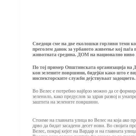
Сведоци сме на две еколошки горливи теми ко
преголем данок за урбаното живеење кој паѓа 
животната средина. ДОМ на национално ниво и
По тој пример Општинската организација на Д
кон зелените површини, бидејќи како што е ви
инспекторските служби дејствуваат задоцнето.
Во Велес е потребно најбрзо можно да се формира
зеленило, како предуслов за здрав развој и унап
заштита на зелените површини.
Стоиме на главната улица во Велес на која ако п
дрво да бидат засадени десет нови. Во својата п
Велес, покрај кејот на Вардар и на главната улиц