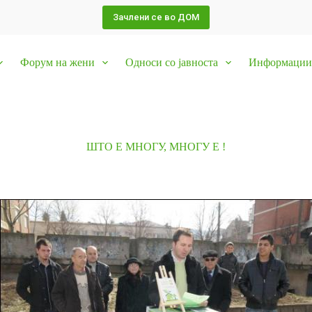
Зачлени се во ДОМ
Форум на жени
Односи со јавноста
Информации 
ШТО Е МНОГУ, МНОГУ Е !