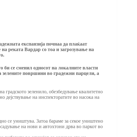
адежната експанзија почнаа да плаќаат
 на реката Вардар со тоа и загрозување на
о.
 би се сменил односот на локалните власти
на зелените површини во градежни парцели, а
 на градското зеленило, обезбедување квалитетно
но дејствување на инспекторатите во насока на
едно се уништува. Затоа бараме за секое уништено
осадување на нови и автохтони дрва во паркот во