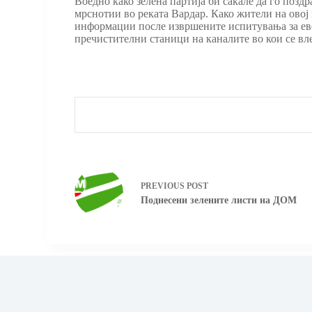
Воедно како зелена партија би сакале да го поз
мрснотии во реката Вардар. Како жители на овој
информации после извршените испитувања за евен
пречистителни станици на каналите во кои се вле
PREVIOUS
POST
Поднесени зелените листи на ДОМ