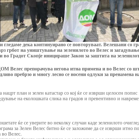
и гледаме дека континуирано се повторуваат. Велешани со гр
врз грбот на уништување на зеленилото во Велес и загадување
 во Градот Скопје иницираше Закон за заштита на зеленилот
ОМ Велес препорачува негова итна примена и во Велес со што
дливо пребрзо и многу лесно се носени одлуки за пренамена 
 нацрт план и зелен катастар со кој ќе се изврши целосен попис
редување на еколошката слика на градов и превентивно и навреме
рошетате ќе се уверите во неколку случаи каде зеленилото очигл
рограма за Зелен Велес битно ќе се заложиме да се изврши итно п
а во Велес.