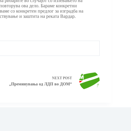
а рибарите во случајот со излевањето на
повторува ова дело. Бараме конкретни
ваме со конкретен предлог за изградба на
ствување и заштита на реката Вардар.
NEXT
POST
„Преминувања од ЛДП во ДОМ“