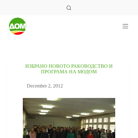
S
k
i
p
t
o
c
o
n
t
e
ИЗБРАНО НОВОТО РАКОВОДСТВО И
n
ПРОГРАМА НА МОДОМ
t
December 2, 2012