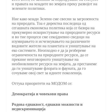
и правата на младите во земјата преку развојот на
зелените политики.
Ние како млади Зелени сме свесни за загрозеноста
на природата. Тоа е директна последица од
сегашната економска политика која се базира на
прекумерно искористување на природните ресурси
и во тие процеси сме секојдневно сведоци на
изумирањето и исчезнувањето на различните
видовите жители на планетата и уништување на
еко системите. Неопходно е да ја резбереме
ограниченоста на природните ресурси, да се
прекине неоговорното уништување на
необновливите ресурси на земјата, да престанеме
да ги уништуваме флората и фауната, да го
сочуваме овој свет за идните поколенија.
Оттука приоритети на МОДОМ се:
Демократија и човекови права
Родова еднаквост, еднакви можности и
недискриминација