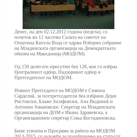
Денес, на ден 02.12.2012 година (недела), со
почеток во 12 часотво Салата на советот на
Општина Кисела Вода се одржа Изборно собрание
на Младинската организација на Демократската
обнова на Македонија (МОДОМ).
Од 150 делегати присутни беа 128, кои го избраа
Централниот одбор, Надзорниот одбор и
Претседателот на МОДОМ.
Новиот Претседател на МОДОМ е Симона
Сарделиќ, за потпретседатели беа избрани Деjан
Ристовски, Блаже Јосифовски, Ана Видиниќ и
Антонио Јовановски. Секретар на Младинската
организација на ДОМ е Ивана Здравевска, а
Организационен секретар Соња Костадиновска.
Беше усвоена и Програма за работа на МОДОМ
2013-2015, со заложби за подобрување на статусот