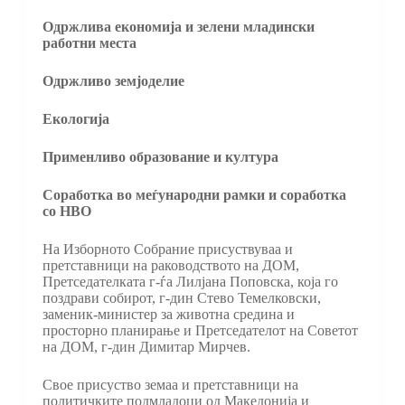
Одржлива економија и зелени младински
работни места
Одржливо земјоделие
Eкологија
Применливо образование и култура
Соработка во меѓународни рамки и соработка
со НВО
На Изборното Собрание присуствуваа и
претставници на раководството на ДОМ,
Претседателката г-ѓа Лилјана Поповска, која го
поздрави собирот, г-дин Стево Темелковски,
заменик-министер за животна средина и
просторно планирање и Претседателот на Советот
на ДОМ, г-дин Димитар Мирчев.
Свое присуство земаа и претставници на
политичките подмладоци од Македонија и