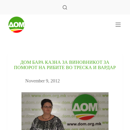
S
k
i
p
t
o
c
o
n
t
e
ДОМ БАРА КАЗНА ЗА ВИНОВНИКОТ ЗА
n
ПОМОРОТ НА РИБИТЕ ВО ТРЕСКА И ВАРДАР
t
November 9, 2012