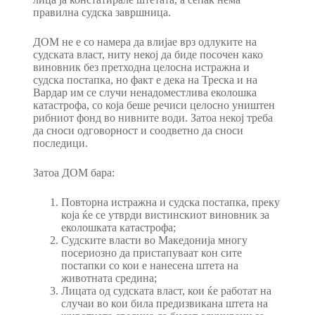
правилна судска завршница.
ДОМ не е со намера да влијае врз одлуките на
судската власт, ниту некој да биде посочен како
виновник без претходна целосна истражна и
судска постапка, но факт е дека на Треска и на
Вардар им се случи ненадоместлива еколошка
катастрофа, со која беше речиси целосно уништен
рибниот фонд во нивните води. Затоа некој треба
да сноси одговорност и соодветно да сноси
последици.
Затоа ДОМ бара:
Повторна истражна и судска постапка, преку
која ќе се утврди вистинскиот виновник за
еколошката катастрофа;
Судските власти во Македонија многу
посериозно да пристапуваат кон сите
постапки со кои е нанесена штета на
животната средина;
Лицата од судската власт, кои ќе работат на
случаи во кои била предизвикана штета на