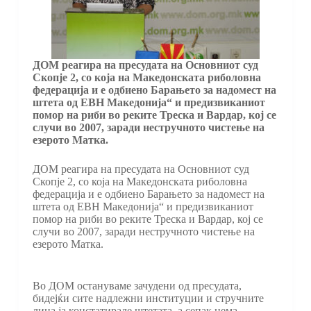
ДОМ реагира на пресудата на Основниот суд
Скопје 2, со која на Македонската риболовна
федерација и е одбиено Барањето за надомест на
штета од ЕВН Македонија“ и предизвиканиот
помор на риби во реките Треска и Вардар, кој се
случи во 2007, заради нестручното чистење на
езерото Матка.
ДОМ реагира на пресудата на Основниот суд
Скопје 2, со која на Македонската риболовна
федерација и е одбиено Барањето за надомест на
штета од ЕВН Македонија“ и предизвиканиот
помор на риби во реките Треска и Вардар, кој се
случи во 2007, заради нестручното чистење на
езерото Матка.
Во ДОМ остануваме зачудени од пресудата,
бидејќи сите надлежни институции и стручните
лица ја констатирале штетата, а сепак нема