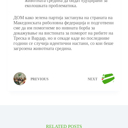
животната средина да бидат едуцирани за
еколошката проблематика.
ДОМ како зелена партија застанува на страната на
Македонската риболовна федерација и подготвени
сме да им помогнеме во нивната борба за
докажување на вистината за поморот на рибите на
Треска и Вардар, но и секаде каде во последниве
години се случија идентични настани, со кои беше
загрозена животната средина.
PREVIOUS
NEXT
RELATED POSTS