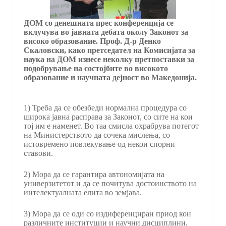
ДОМ со денешната прес конференција се
вклучува во јавната дебата околу Законот за
високо образование. Проф. Д-р Денко
Скаловски, како претседател на Комисијата за
наука на ДОМ изнесе неколку претпоставки за
подобрување на состојбите во високото
образование и научната дејност во Македонија.
1) Треба да се обезбеди нормална процедура со
широка јавна расправа за Законот, со сите на кои
тој им е наменет. Во таа смисла охрабрува потегот
на Министерството да сочека мислења, со
истовремено повлекување од некои спорни
ставови.
2) Мора да се гарантира автономијата на
универзитетот и да се почитува достоинството на
интелектуалната елита во земјава.
3) Мора да се оди со издиференциран приод кон
различните институции и научни дисциплини,