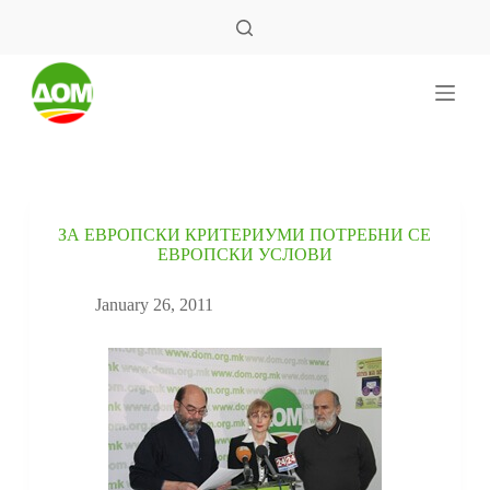
S
k
i
p
t
o
c
o
n
t
e
ЗА ЕВРОПСКИ КРИТЕРИУМИ ПОТРЕБНИ СЕ
n
ЕВРОПСКИ УСЛОВИ
t
January 26, 2011