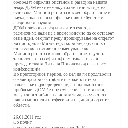
обезбедат одржлив опстанок и развој на нашата
земја. ДОМ веќе неколку години инсистира на
основање Министерство за високо образование и
наука, како и на издвојување повеќе буџетски
средства за науката.
ДОМ повторно предлага сите заедно да
размислиме дали не е време конечно да се остварат
овие идеи, овојпат преку проширување на опфатот
на постојното Министерство за информатичко
општество и негово преименување во
Министерство за високо образование, научно-
технолошки развој и информатика – изјави
претсдателката Лилјана Поповска од оваа прес
конференција.
Во претстојниов период, со цел да ги продлабочи
сознанијата за состојбите и можностите за
изнаоѓање најдобри решенија за напластените
проблеми, ДОМ ќе преземе серија активности,
меѓу кои и трибина на истата тема, со учество на
наши еминентни професори и научници од сите
области.
26.01.2011 год.
Со почит,
Сектор за односи со јавност на ДОМ