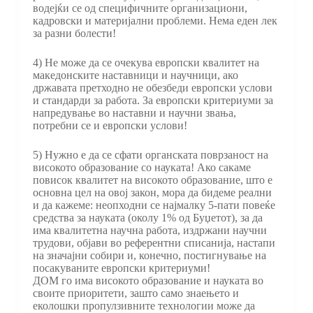
водејќи се од специфичните организациони,
кадровски и материјални проблеми. Нема еден лек
за разни болести!
4) Не може да се очекува европски квалитет на
македонските наставници и научници, ако
државата претходно не обезбеди европски услови
и стандарди за работа. За европски критериуми за
напредување во наставни и научни звања,
потребни се и европски услови!
5) Нужно е да се сфати органската поврзаност на
високото образование со науката! Ако сакаме
повисок квалитет на високото образование, што е
основна цел на овој закон, мора да бидеме реални
и да кажеме: неопходни се најмалку 5-пати повеќе
средства за науката (околу 1% од Буџетот), за да
има квалитетна научна работа, издржани научни
трудови, објави во референтни списанија, настапи
на значајни собири и, конечно, постигнување на
посакуваните европски критериуми!
ДОМ го има високото образование и науката во
своите приоритети, зашто само знаењето и
еколошки пропулзивните технологии може да