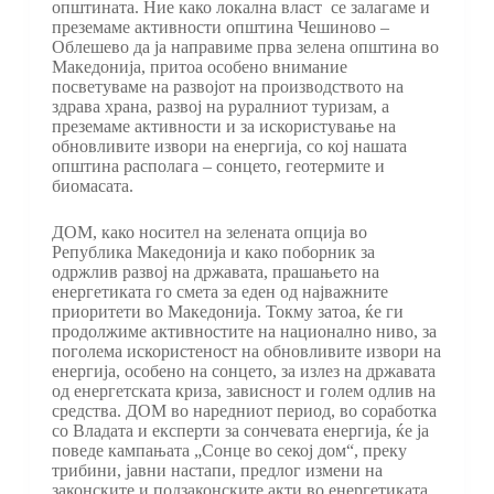
општината. Ние како локална власт се залагаме и
преземаме активности општина Чешиново –
Облешево да ја направиме прва зелена општина во
Македонија, притоа особено внимание
посветуваме на развојот на производството на
здрава храна, развој на руралниот туризам, а
преземаме активности и за искористување на
обновливите извори на енергија, со кој нашата
општина располага – сонцето, геотермите и
биомасата.
ДОМ, како носител на зелената опција во
Република Македонија и како поборник за
одржлив развој на државата, прашањето на
енергетиката го смета за еден од најважните
приоритети во Македонија. Токму затоа, ќе ги
продолжиме активностите на национално ниво, за
поголема искористеност на обновливите извори на
енергија, особено на сонцето, за излез на државата
од енергетската криза, зависност и голем одлив на
средства. ДОМ во наредниот период, во соработка
со Владата и експерти за сончевата енергија, ќе ја
поведе кампањата „Сонце во секој дом“, преку
трибини, јавни настапи, предлог измени на
законските и подзаконските акти во енергетиката,