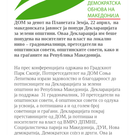
ДОМ за денот на Планетата Земја, 22 април, на
македонската јавност ја понуди Декларацијата
за зелени општини. Оваа Декларација им беше
понудена на носителите на власт на локално
ниво – градоначалници, претседатели на
општински совети, општинските совети, како и
на граѓаните на Република Македонија.
На прес конференцијата одржана во Градскиот
Парк Скопје, Потпретседателот на ДОМ Соња
Лепиткова изрази задоволство и благодарност до
потписниците на Декларацијата за зелени
општини во Република Македонија. Декларацијата
ја поддржаа 31 градоначалник, 10 претседатели на
општински совети, 4 општински совети со одлука
ја усвоија, а потпишана а и од голем број
советници и граѓани. Декларацијата покрај
претставниците од ДОМ, ја потпишаа и
носителите на власт од ВМРО ДПМНЕ,
Социјалистичка парија на Македонија, ДУИ, Нова
демократија, Демократски сојуз и други. Ова ја