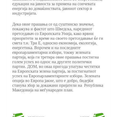
едукации на јавноста за примена на сончевата
енергија во домаќинствата, јавниот сектор и
индустријата.
Дека овие прашања се од суштинско значење,
покажува и фактот што Шведска, наредниот
претседавач со Европската Унија, како врвни
приоритети за време на своето претседавање ќе ги
смета т.н. Три Е, односно економија, екологија,
енергетика. Впрочем и на последните
европарламентарни избори, токму зелената
партија, која ги третира овие прашања постигна
голем успех во однос на другите политички
партии. ДОМ, во оваа пригода упатува честитки
на Европската зелена партија, за постигнатиот
успех на Европарламентарните избори. Зелената
опција во Европа јакне, што е добро, бидејќи
станува збор за докажани пријатели на Република
Македонија на меѓународен план.