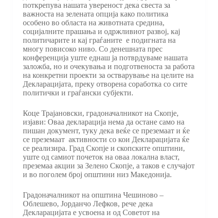
поткрепува нашата увереност дека свеста за
важноста на зелената опција како политика
особено во областа на животната средина,
социјалните прашања и одржливиот развој, кај
политичарите и кај граѓаните е подигната на
многу повисоко ниво. Со денешната прес
конференција уште еднаш ја потврдуваме нашата
заложба, но и очекувања и подготвеноста за работа
на конкретни проекти за остварување на целите на
Декларацијата, преку отворена соработка со сите
политички и граѓански субјекти.
Коце Трајановски, градоначалникот на Скопје,
изјави: Оваа декларација нема да остане само на
пишан документ, туку дека веќе се преземаат и ќе
се преземаат активности со кои Декларацијата ќе
се реализира. Град Скопје и скопските општини,
уште од самиот почеток на оваа локална власт,
преземаа акции за Зелено Скопје, а таков е случајот
и во поголем број општини низ Македонија.
Градоначалникот на општина Чешиново –
Облешево, Јорданчо Лефков, рече дека
Декларацијата е усвоена и од Советот на