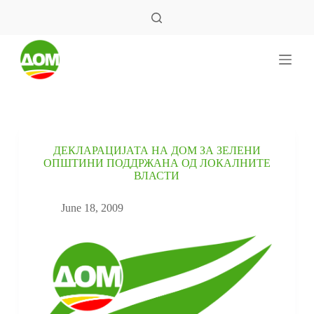
S
k
i
p
t
o
c
o
n
t
e
ДЕКЛАРАЦИЈАТА НА ДОМ ЗА ЗЕЛЕНИ
n
ОПШТИНИ ПОДДРЖАНА ОД ЛОКАЛНИТЕ
t
ВЛАСТИ
June 18, 2009