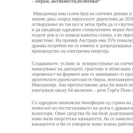
– мерки, активности,политики“
Македонија има голем број на сончеви денови и г
знаеме дека според европските директиви до 202
остварување на таа цел и затоа треба да се сврти
и да предвиди одредени стимулативни мерки било
подолг рок и со помала каматна стапка, а во евр
користење. На пример Австрија има 35% помалку 
држава потребни ни се измени и допрецизирања на
производство на електрична енергија.
Создавањето услови за искористување на сончева
намалување на даноците, грантови и облигации п
опременост на фирмите кои се занимаваат со прои
архитектите,проектантскисте бироа, монтажерите
Македонија. Ако претпоставиме дека би имале и
изнезувале околу 64 милиони – рече Ѓорѓи Пеев 
Со одредени економски бенефиции од страна на 
помогнат во постигнувањето на целта е државата
колектори. Овие средства би им биле доделувани 
нови мали енергетски капацитети, би се намалил
капацитети и би се отвориле нови зелени работни