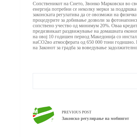
Сопственикот на Сието, Звонко Марковски во сво
енергија потребни се неколку мерки за поддршка
законската регулатива да се овозможи на физички
процедурите за добивање дозволи за фотонапонски
сопствено учество од минимум 20%. Оваа кредитн
предизвикаат раздвижување на домашната економиј
на овој 10 годишен период Македонија со инста
наCO2во атмосферата од 650 000 тони годишно. 
на Законот за градба за воведување задолжително
PREVIOUS
POST
Законско регулирање на мобингот