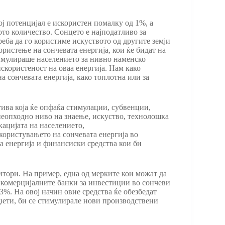
ој потенцијал е искористен помалку од 1%, а
то количество. Сонцето е најподатливо за
треба да го користиме искуството од другите земји
ристење на сончевата енергија, кои ќе бидат на
стимулираше населението за нивно наменско
скористеност на оваа енергија. Нам како
а сончевата енергија, како топлотна или за
тива која ќе опфаќа стимулации, субвенции,
неопходно ниво на знаење, искуство, технолошка
кацијата на населението,
користувањето на сончевата енергија во
 енергија и финансиски средства кои би
тори. На пример, една од мерките кои можат да
а комерцијалните банки за инвестиции во сончеви
3%. На овој начин овие средства ќе обезбедат
уџети, би се стимулирале нови производствени