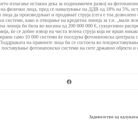
ето излагање истакна дека за подинамичен развој на фотонапон
 на физички лица, пред се намалување на ДДВ од 18% на 5%, исто
 лица да произведуваат и продаваат струја (сега е тоа дозволено
 системи, како и отворање на кредитна линија за т.н. „мали зеле
а линија би била во висина од 200 000 000 €, сукцесивно распр
а, ќе се добие извор на чиста зелена струја која не врши никак
лирани само 10 000 системи ќе поседува фотонапонска централа 
Поддршката на правните лица би се состоела во поедноставување
 поставување фотонапонски системи на сите државни објекти и о
Задоволство од одлуката