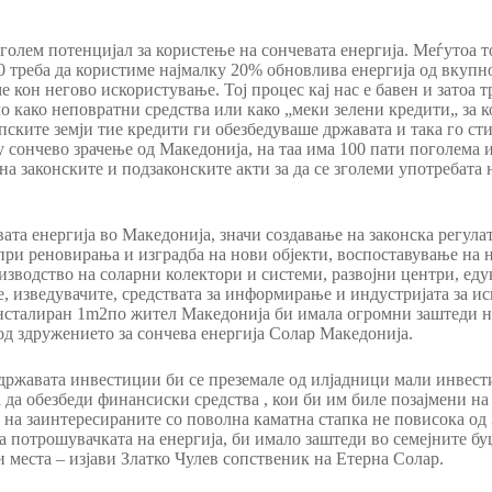
олем потенцијал за користење на сончевата енергија. Меѓутоа т
0 треба да користиме најмалку 20% обновлива енергија од вкупно
ме кон негово искористување. Тој процес кај нас е бавен и затоа 
 како неповратни средства или како „меки зелени кредити„ за ко
опските земји тие кредити ги обезбедуваше државата и така го 
сончево зрачење од Македонија, на таа има 100 пати поголема и
 законските и подзаконските акти за да се зголеми употребата н
та енергија во Македонија, значи создавање на законска регула
ри реновирања и изградба на нови објекти, воспоставување на 
зводство на соларни колектори и системи, развојни центри, еду
, изведувачите, средствата за информирање и индустријата за ис
нсталиран 1m2по жител Македонија би имала огромни заштеди на
од здружението за сончева енергија Солар Македонија.
државата инвестиции би се преземале од илјадници мали инвести
 да обезбеди финансиски средства , кои би им биле позајмени н
на заинтересираните со поволна каматна стапка не повисока од 
а потрошувачката на енергија, би имало заштеди во семејните б
 места – изјави Златко Чулев сопственик на Етерна Солар.