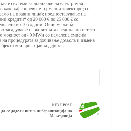
ските системи за добивање на електрична
 како кај сончевите термални колектори; со
 само на правни лица); поедноставување на
ни кредити“ од 20 000 € до 25 000 € со
еделени во 10 години. Овие мерки ќе
во загадување на животната средина, по истекот
со моќност од 40 МWи со намалена емисија
 на процедурата за добивање дозвола и измена
бјекти кои вршат јавна дејност.
NEXT
POST
 да се додели визна либерализација на
Македонија