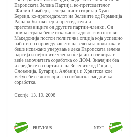
Европската Зелена Партија, ко-претседателот
Филип Ламберт, генералниот секретар Хуан
Беренд, ко-претседателот на Зелените од Германија
Рајнард Битикофер и претседатели и
претставниците од другите партии-членки. Од
нивна страна беше искажано задоволство што во
Македонија постои политичка опција која успешно
работи на спроведувањето на зелената политика и
беше искажано уверување дека Европската зелена
партија и нејзините членки ќе ја интензивираат
веќе започнатата соработка со ДОМ. Значајни беа
и средбите со партиите на Зелените од Грција,
Словенија, Бугарија, Албанија и Хрватска кои
меѓусебе се договорија за поблиска заедничка
соработка.
Скопје, 13. 10. 2008
PREVIOUS
NEXT