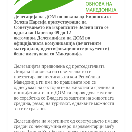
Делегација на ДОМ по покана од Европската
Зелена Партија присуствуваше на
Советувањето на Европските Зелени што се
одржа во Париз од 09 до 12
октомври. Делегацијата на ДОМ во
официјалната комуникација (печатените
материјали, идентификационите документи)
беше именувана со Македонија.
Делегацијата предводена од претседателката
Лилјана Поповска на советувањето ги
презентираше постигањата кои Република
Македонија ги има по прашањата кои се
однесуваат на состојбите на животната средина и
иницијативите што ДОМ ги спроведува сам или
во соработка со Владата за заштита на животната
средина, развој на туризмот, еднаквите можности
за сите граѓани.
Делегацијата на маргините од советувањето имаше
средби со неколкумина евро-парламентарци меѓу
кои и Даниел Кон-Бендит, водечките личности на