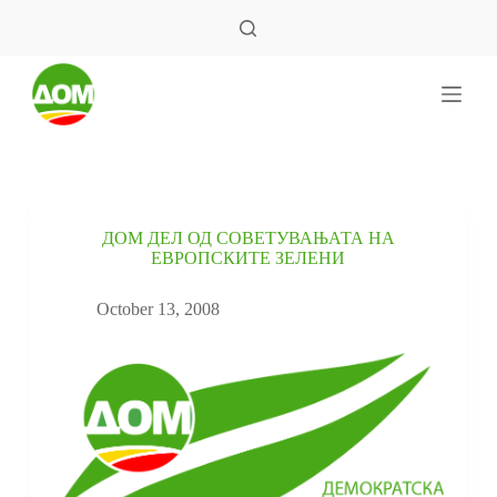
S
k
i
p
t
o
c
o
n
t
e
ДОМ ДЕЛ ОД СОВЕТУВАЊАТА НА
n
ЕВРОПСКИТЕ ЗЕЛЕНИ
t
October 13, 2008