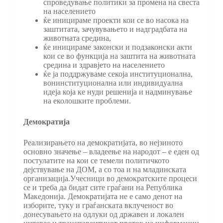
спроведување политики за промена на свеста
на населението
ќе иницираме проекти кои се во насока на
заштитата, зачувувањето и надградбата на
животната средина,
ќе иницираме законски и подзаконски акти
кои се во функција на заштита на животната
средина и здравјето на населението
ќе ја поддржуваме секоја институционална,
вонинституционална или индивидуална
идеја која ке нуди решенија и надминување
на еколошките проблеми.
Демократија
Реализирањето на демократијата, во нејзиното
основно значење – владеење на народот – е еден од
постулатите на кои се темели политичкото
дејствување на ДОМ, а со тоа и на младинската
организација.Учесници во демократските процеси
се и треба да бидат сите граѓани на Република
Македонија. Демократијата не е само денот на
изборите, туку и граѓанската вклученост во
донесувањето на одлуки од државен и локален