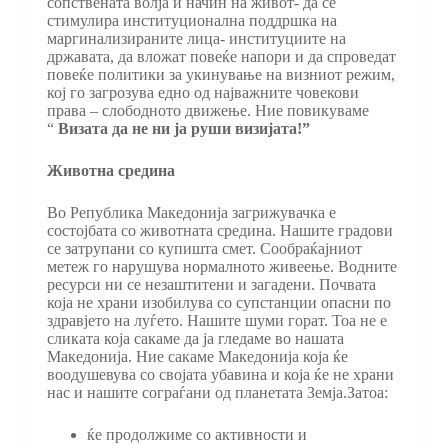
сопствената волја и начин на живот- да се
стимулира институционална поддршка на
маргинализираните лица- институциите на
државата, да вложат повеќе напори и да спроведат
повеќе политики за укинување на визниот режим,
кој го загрозува едно од најважните човекови
права – слободното движење. Ние повикуваме
“
Визата да не ни ја руши визијата!”
Животна средина
Во Република Македонија загрижувачка е
состојбата со животната средина. Нашите градови
се затрупани со купишта смет. Сообраќајниот
метеж го нарушува нормалното живеење. Водните
ресурси ни се незаштитени и загадени. Почвата
која не храни изобилува со супстанции опасни по
здравјето на луѓето. Нашите шуми горат. Тоа не е
сликата која сакаме да ја гледаме во нашата
Македонија. Ние сакаме Македонија која ќе
воодушевува со својата убавина и која ќе не храни
нас и нашите сограѓани од планетата Земја.Затоа:
ќе продолжиме со активности и