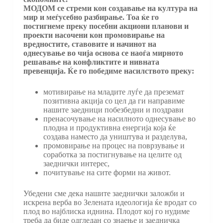
МОДОМ се стреми кон создавање на култура на
мир и меѓусебно разбирање. Тоа ќе го
постигнеме преку посебни акциони планови и
проекти насочени кон промовирање на
вредностите, ставовите и начинот на
однесување во чија основа се наоѓа мирното
решавање на конфликтите и нивната
превенција. Ќе го победиме насилството преку:
мотивирање на младите луѓе да преземат
позитивна акција со цел да ги направиме
нашите заедници побезбедни и поздрави
пренасочување на насилното однесување во
плодна и продуктивна енергија која ќе
создава наместо да уништува и разделува,
промовирање на процес на поврзување и
соработка за постигнување на целите од
заеднички интерес,
почитување на сите форми на живот.
Убедени сме дека нашите заеднички заложби и
искрена верба во Зелената идеологија ќе вродат со
плод во најблиска иднина. Плодот кој го нудиме
треба да биде одгледан со знаење и заедничка