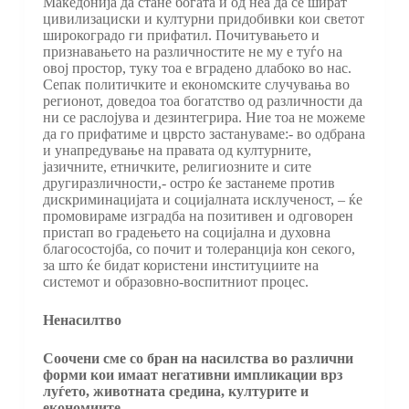
Македонија да стане богата и од неа да се шират
цивилизациски и културни придобивки кои светот
широкоградо ги прифатил. Почитувањето и
признавањето на различностите не му е туѓо на
овој простор, туку тоа е вградено длабоко во нас.
Сепак политичките и економските случувања во
регионот, доведоа тоа богатство од различности да
ни се раслојува и дезинтегрира. Ние тоа не можеме
да го прифатиме и цврсто застануваме:- во одбрана
и унапредување на правата од културните,
јазичните, етничките, религиозните и сите
другиразличности,- остро ќе застанеме против
дискриминацијата и социјалната исклученост, – ќе
промовираме изградба на позитивен и одговорен
пристап во градењето на социјална и духовна
благосостојба, со почит и толеранција кон секого,
за што ќе бидат користени институциите на
системот и образовно-воспитниот процес.
Ненасилтво
Соочени сме со бран на насилства во различни
форми кои имаат негативни импликации врз
луѓето, животната средина, културите и
економиите.