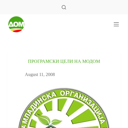
S
k
i
p
t
o
c
o
n
t
e
ПРОГРАМСКИ ЦЕЛИ НА МОДОМ
n
t
August 11, 2008