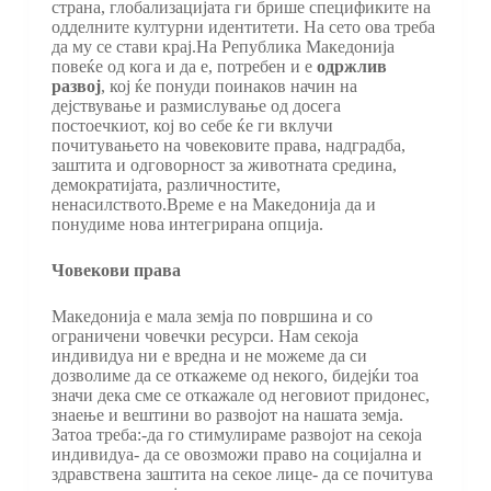
страна, глобализацијата ги брише спецификите на
одделните културни идентитети. На сето ова треба
да му се стави крај.На Република Македонија
повеќе од кога и да е, потребен и е
одржлив
развој
, кој ќе понуди поинаков начин на
дејствување и размислување од досега
постоечкиот, кој во себе ќе ги вклучи
почитувањето на човековите права, надградба,
заштита и одговорност за животната средина,
демократијата, различностите,
ненасилството.Време е на Македонија да и
понудиме нова интегрирана опција.
Човекови права
Македонија е мала земја по површина и со
ограничени човечки ресурси. Нам секоја
индивидуа ни е вредна и не можеме да си
дозволиме да се откажеме од некого, бидејќи тоа
значи дека сме се откажале од неговиот придонес,
знаење и вештини во развојот на нашата земја.
Затоа треба:-да го стимулираме развојот на секоја
индивидуа- да се овозможи право на социјална и
здравствена заштита на секое лице- да се почитува