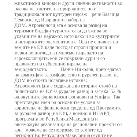
животински видови и други слични активности во
насока на заштита на природниот, но и
традиционалниот културен пејсаж – рече Благица
Сековска од Извршниот одбор на
ДОМ. Агроекологијата е основа за развој на
туризмот бидејќи туристот сака да ужива во
убавините на пејсажот, исто како и во културните
и историските знаменитости. Ова не е новост во
земјите на ЕУ, каде постојат строги прописи и
мерки во поглед на имплементирањето на
агроекологијата, кои се поврзани дури и со
правилата на субвенционирање на
земјоделството. Панче Николов, претседател
на комисијата за замјоделство и рурален развој на
ДОМ во споето ислагање истакна:
Агроекологијата е содржана во вториот столб на
политиката на ЕУ за рурален развој и зафаќа 52 %
од вкупните финансиски фондови на Унијата. Таа
претставува еден од основните услови за
користење на финансиски средства од Програмите
за рурален развој (на ЕУ), а воедно и ИПАРД
програмата во Република Македонија и
овозможува реализација на регионални проекти со
кои можеме да се поврземе со земјите од
регионот.Во Република Македонија сеуште не