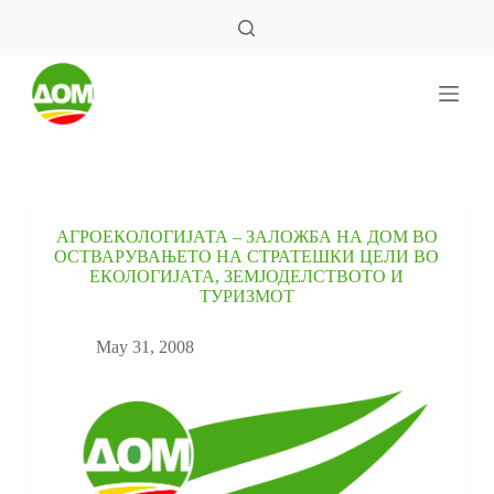
S
k
i
p
t
o
c
o
n
t
e
АГРОЕКОЛОГИЈАТА – ЗАЛОЖБА НА ДОМ ВО
n
ОСТВАРУВАЊЕТО НА СТРАТЕШКИ ЦЕЛИ ВО
t
ЕКОЛОГИЈАТА, ЗЕМЈОДЕЛСТВОТО И
ТУРИЗМОТ
May 31, 2008