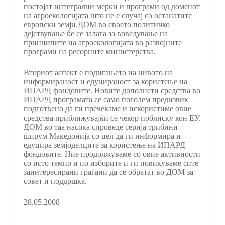
постојат интегрални мерки и програми од доменот
на агроекологијата што не е случај со останатите
европски земји.ДОМ во своето политичко
дејствување ќе се залага за воведување на
принципите на агроекологијата во развојните
програми на ресорните министерства.
Вториот аспект е подигањето на нивото на
информираност и едуцираност за користење на
ИПАРД фондовите. Новите дополнети средства во
ИПАРД програмата се само поголем предизвик
подготвено да ги пречекаме и искористиме овие
средства приближувајќи се чекор поблиску кон ЕУ.
ДОМ во таа насока спроведе серија трибини
ширум Македонија со цел да ги информира и
едуцира земјоделците за користење на ИПАРД
фондовите. Ние продолжуваме со овие активности
со исто темпо и по изборите и ги повикуваме сите
заинтересирани граѓани да се обратат во ДОМ за
совет и поддршка.
28.05.2008