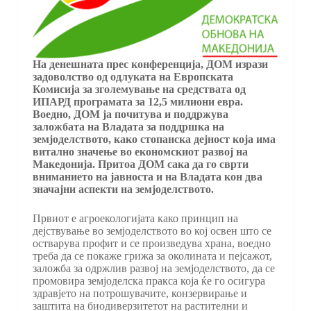
На денешната прес конференција, ДОМ изрази
задоволство од одлуката на Европската
Комисија за зголемување на средствата од
ИПАРД програмата за 12,5 милиони евра.
Воедно, ДОМ ја почитува и поддржува
заложбата на Владата за поддршка на
земјоделството, како стопанска дејност која има
витално значење во економскиот развој на
Македонија. Притоа ДОМ сака да го сврти
вниманието на јавноста и на Владата кон два
значајни аспекти на земјоделството.
Првиот е агроекологијата како принцип на
дејствување во земјоделството во кој освен што се
остварува профит и се произведува храна, воедно
треба да се покаже грижа за околината и пејсажот,
заложба за одржлив развој на земјоделството, да се
промовира земјоделска пракса која ќе го осигура
здравјето на потрошувачите, конзервирање и
заштита на биодиверзитетот на растителни и